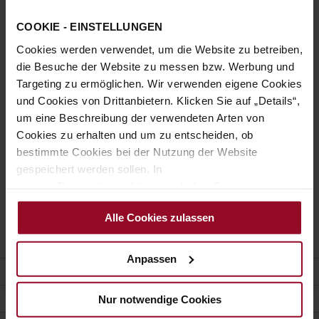
COOKIE - EINSTELLUNGEN
Sign In
Cookies werden verwendet, um die Website zu betreiben,
Forgot Your Password?
die Besuche der Website zu messen bzw. Werbung und
Targeting zu ermöglichen. Wir verwenden eigene Cookies
und Cookies von Drittanbietern. Klicken Sie auf „Details“,
New Customers
um eine Beschreibung der verwendeten Arten von
Cookies zu erhalten und um zu entscheiden, ob
Creating an account has many benefits: check out faster, keep
bestimmte Cookies bei der Nutzung der Website
more than one address, track orders and more.
gespeichert werden sollen. In
unserer Datenschutzerklärung erhalten Sie weitere
Create an Account
Informationen.
Alle Cookies zulassen
Anpassen
COSTUMER SERVICE
CONTACT
Nur notwendige Cookies