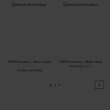
PORTO Sneakers - Weiss / Sand
PORTO Sneakers - White / Multi
€199.90
€199.90
€99.95
+2 more variant(s)
Page
Pag
Next
You're
Page
Page
1
2
3
currently
reading
page