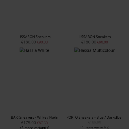
LISSABON Sneakers
LISSABON Sneakers
€180.00
€180.00
€90.00
€90.00
BARI Sneakers - White / Platin
PORTO Sneakers - Blue / Darksilver
€175.00
€189.90
€87.50
+1 more variant(s)
+3 more variant(s)