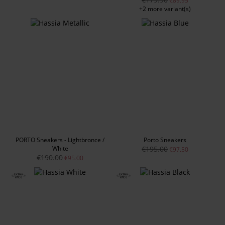
€89.95
+2 more variant(s)
PORTO Sneakers - Lightbronce /
Porto Sneakers
White
€195.00
€97.50
€190.00
€95.00