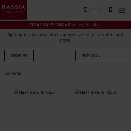
Skip
to
My Cart
Content
FINAL SALE:
50% off
selected styles!
Sign up for our newsletter and receive exclusive offers and
news.
SHOP BY
56
Items