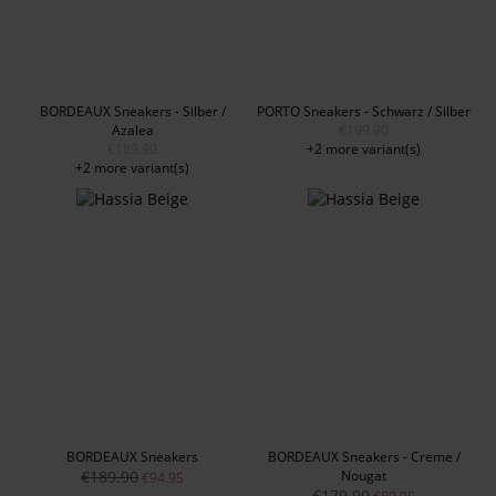
BORDEAUX Sneakers - Silber /
PORTO Sneakers - Schwarz / Silber
Azalea
€199.90
€189.90
+2 more variant(s)
+2 more variant(s)
BORDEAUX Sneakers
BORDEAUX Sneakers - Creme /
€189.90
Nougat
€94.95
€179.90