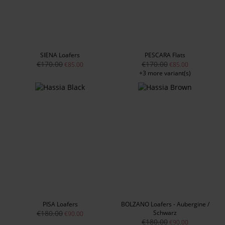
SIENA Loafers
PESCARA Flats
€170.00
€170.00
€85.00
€85.00
+3 more variant(s)
PISA Loafers
BOLZANO Loafers - Aubergine /
€180.00
Schwarz
€90.00
€180.00
€90.00