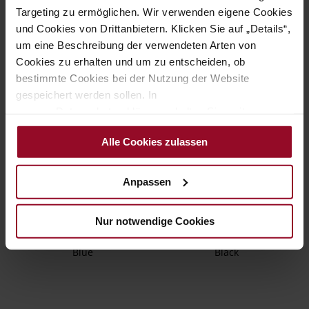
€165.00
€180.00
€82.50
€90.00
Targeting zu ermöglichen. Wir verwenden eigene Cookies
+2 more variant(s)
+3 more variant(s)
und Cookies von Drittanbietern. Klicken Sie auf „Details“,
um eine Beschreibung der verwendeten Arten von
Cookies zu erhalten und um zu entscheiden, ob
bestimmte Cookies bei der Nutzung der Website
gespeichert werden sollen. In
unserer Datenschutzerklärung erhalten Sie weitere
Informationen.
Alle Cookies zulassen
Anpassen
PISA Loafers
CAPOLI Loafers - Platinum / White
€180.00
€175.00
€90.00
€87.50
+3 more variant(s)
Nur notwendige Cookies