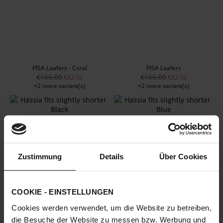
PISA Loafers - Coral
PISA Loafers
€165.00
€165.00
€82.50
€82.50
+2 more variant(s)
+2 more variant(s)
Zustimmung
Details
Über Cookies
COOKIE - EINSTELLUNGEN
Cookies werden verwendet, um die Website zu betreiben,
PISA Loafers
PISA Loafers - Blue
die Besuche der Website zu messen bzw. Werbung und