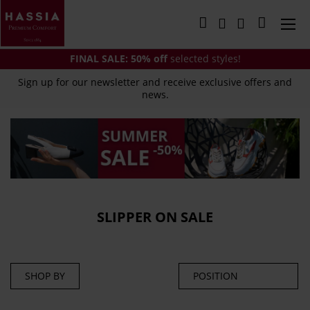
Skip
to
My Cart
Content
FINAL SALE:
50% off
selected styles!
Sign up for our newsletter and receive exclusive offers and
news.
SLIPPER ON SALE
SHOP BY