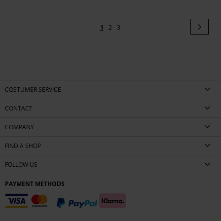
Page
Pag
Next
You're
Page
Page
1
2
3
currently
reading
page
COSTUMER SERVICE
CONTACT
COMPANY
FIND A SHOP
FOLLOW US
PAYMENT METHODS