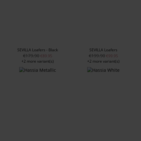
SEVILLA Loafers - Black
SEVILLA Loafers
€179.90
€199.90
€89.95
€99.95
+2 more variant(s)
+2 more variant(s)