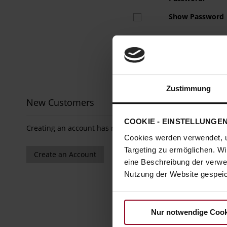
Show Password
Zustimmung
New Customers
COOKIE - EINSTELLUNGE
Creating an account has many benefits: check out faster, 
Cookies werden verwendet, 
Targeting zu ermöglichen. Wi
Create an Account
eine Beschreibung der verwe
Nutzung der Website gespeich
Nur notwendige Cook