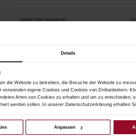
Forgot Your Password?
Details
N
keep more than one address, track orders and more.
um die Website zu betreiben, die Besuche der Website zu mes
r verwenden eigene Cookies und Cookies von Drittanbietern. Klic
ndeten Arten von Cookies zu erhalten und um zu entscheiden, o
ert werden sollen. In unserer Datenschutzerklärung erhalten Si
ies
Anpassen
A