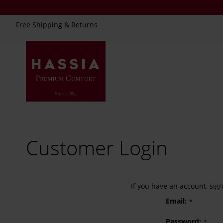
Free Shipping & Returns
Skip
to
Content
Customer Login
If you have an account, sig
Email
Password