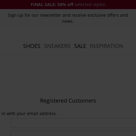
FINAL SALE:
50% off
selected styles!
Sign up for our newsletter and receive exclusive offers and
news.
SHOES
SNEAKERS
SALE
INSPIRATION
Registered Customers
n in with your email address.