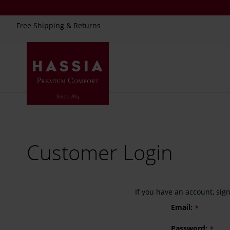
Free Shipping & Returns
Skip
to
Content
Customer Login
If you have an account, sig
Email
Password