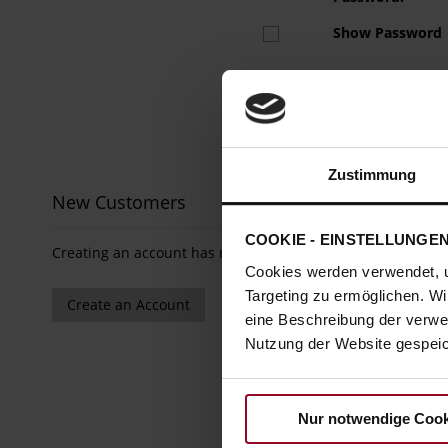
Show Password
Zustimmung
New Customers
COOKIE - EINSTELLUNGE
Creating an account has many benefits: check out faster, 
Cookies werden verwendet, 
Targeting zu ermöglichen. Wi
Create an Account
eine Beschreibung der verwe
Nutzung der Website gespeich
Nur notwendige Cook