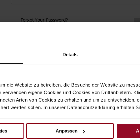
Forgot Your Password?
Details
N
keep more than one address, track orders and more.
um die Website zu betreiben, die Besuche der Website zu mes
r verwenden eigene Cookies und Cookies von Drittanbietern. Klic
ndeten Arten von Cookies zu erhalten und um zu entscheiden, o
ert werden sollen. In unserer Datenschutzerklärung erhalten Si
ies
Anpassen
A