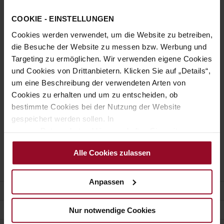
COOKIE - EINSTELLUNGEN
Sign In
Cookies werden verwendet, um die Website zu betreiben,
Forgot Your Password?
die Besuche der Website zu messen bzw. Werbung und
Targeting zu ermöglichen. Wir verwenden eigene Cookies
und Cookies von Drittanbietern. Klicken Sie auf „Details“,
New Customers
um eine Beschreibung der verwendeten Arten von
Cookies zu erhalten und um zu entscheiden, ob
Creating an account has many benefits: check out faster, keep
bestimmte Cookies bei der Nutzung der Website
more than one address, track orders and more.
gespeichert werden sollen. In
unserer Datenschutzerklärung erhalten Sie weitere
Create an Account
Informationen.
Alle Cookies zulassen
Anpassen
COSTUMER SERVICE
CONTACT
Nur notwendige Cookies