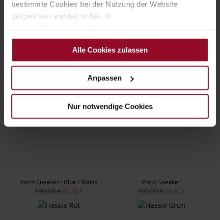
bestimmte Cookies bei der Nutzung der Website
gespeichert werden sollen. In
unserer Datenschutzerklärung erhalten Sie weitere
Informationen.
Cordoba Pumps
Porto Sneaker
Alle Cookies zulassen
160,00 €
190,00 €
56,00 €
66,50 €
Anpassen
Nur notwendige Cookies
Porto Sneaker - Blue / Weiss
Porto Sneaker
190,00 €
190,00 €
66,50 €
66,50 €