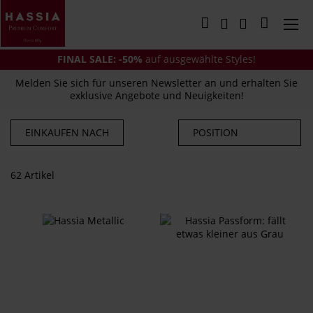
Direkt
zum
Mein Wa
Inhalt
FINAL SALE: -50%
auf ausgewählte Styles!
Melden Sie sich für unseren Newsletter an und erhalten Sie
exklusive Angebote und Neuigkeiten!
EINKAUFEN NACH
62
Artikel