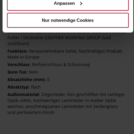
Mehr
TPU/TR/EVA-Sohle
Anpassen
Informationen
Lederfutter
H
Nur notwendige Cookies
Made in Europe, Schnürsenkel (Tencel),
Obermaterial (LEATHER WORKING GROUP Gold zertifiziert),
Futter / Decksohle (LEATHER WORKING GROUP Gold
zertifiziert)
Herausnehmbare Sohle, Nachhaltiges Produkt,
Made in Europe
Reißverschluss & Schnürung
Nein
0
flach
Ziegenleder, fein geschliffen mit samtiger
Optik, edles, hochwertiges Lammleder in matter Optik,
weiches, anschmiegsames Lammleder mit Seidenglanz
und perlisiertem Finish