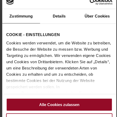
Sohlentyp:
TPU/TR/EVA-Sohle
Der Sneaker BORDEAUX ist ein moderner Eyecatcher, der mit
Zustimmung
Details
Über Cookies
seiner raffinierten Material- und Farbkombination überzeugt.
Braunes Glattleder wird mit Metallic-Details und samtigen
Partien elegant ergänzt. Der seitliche Außen-Zip unterstreicht
wie die markante Sohle den sportiven Look und erleichtert
COOKIE - EINSTELLUNGEN
zudem das Anziehen. Die bequeme Weite H gibt auf
Cookies werden verwendet, um die Website zu betreiben,
angenehme Weise und insbesondere rund um den Ballen
ausreichend Raum, während das softe Lederfutter den Fuß
die Besuche der Website zu messen bzw. Werbung und
sanft umschließt. Das praktische Vario-Fußbett kann gegen
Targeting zu ermöglichen. Wir verwenden eigene Cookies
eigene Einlagen getauscht oder für zusätzlichen Platz
und Cookies von Drittanbietern. Klicken Sie auf „Details“,
entfernt werden. Kombiniert zu Wide-Leg-Jeans mit Blazer
um eine Beschreibung der verwendeten Arten von
entsteht ein lässiger City-Chic, während der vielseitige
Cookies zu erhalten und um zu entscheiden, ob
Damenschuh mit einem pastellfarbenen Kleid für einen
spannenden Stilbruch sorgt. Ein Sneaker, der modisches
bestimmte Cookies bei der Nutzung der Website
Statement und femininen Charme mit außergewöhnlichem
gespeichert werden sollen. In
Tragekomfort verbindet.
unserer Datenschutzerklärung erhalten Sie weitere
Informationen.
Alle Cookies zulassen
Details