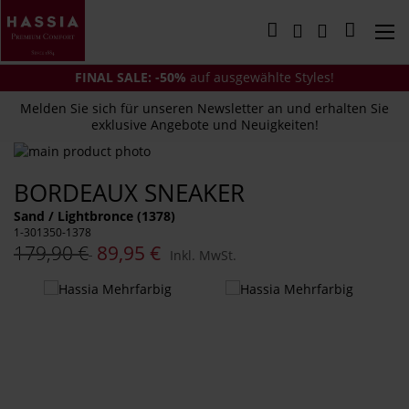
Direkt
zum
Mein Wa
Inhalt
FINAL SALE: -50%
auf ausgewählte Styles!
Melden Sie sich für unseren Newsletter an und erhalten Sie
exklusive Angebote und Neuigkeiten!
Zum
Ende
Zum
BORDEAUX SNEAKER
der
Anfang
Bildergalerie
der
Sand / Lightbronce (1378)
springen
Bildergalerie
1-301350-1378
springen
179,90 €
89,95 €
Inkl. MwSt.
Das
könnte
Ihnen
auch
gefallen