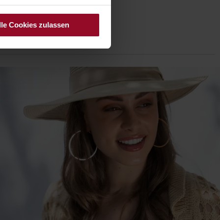
ZUR
lle Cookies zulassen
LISTE
WUNSCHLISTE
ÜGEN
HINZUFÜGEN