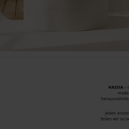
HASSIA
– 
modeb
herausnehmba
Jeden einzel
feilen wir so 