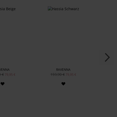
VENNA
RAVENNA
0 €
159,90 €
159
79,95 €
79,95 €
ZUR
ZUR
WUNSCHLISTE
WUNSCHLISTE
HINZUFÜGEN
HINZUFÜGEN