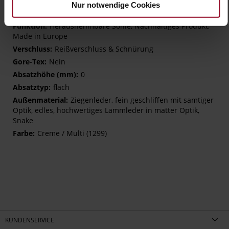
Futter / Decksohle (LEATHER WORKING GROUP Gold
Nur notwendige Cookies
zertifiziert)
Herausnehmbare Sohle, Nachhaltiges Produkt,
Made in Europe
Reißverschluss & Schnürung
Nein
0
flach
Ziegenleder, fein geschliffen mit samtiger
Optik, edles, hochwertiges Lammleder in matter Optik,
Snake
Creme / Multi (1299)
KUNDENSERVICE