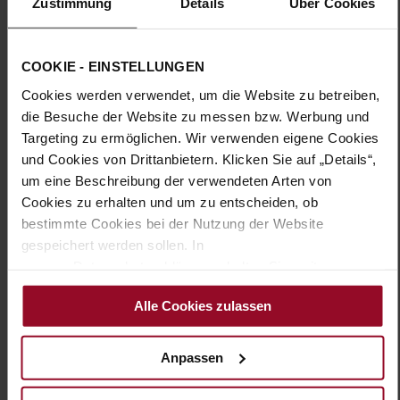
Sohlentyp:
TPU/TR/EVA-Sohle
Zustimmung
Details
Über Cookies
Der Sneaker BORDEAUX verbindet sportliche Lässigkeit mit
eleganter Raffinesse. Die Mischung aus weißem Leder, zartem
COOKIE - EINSTELLUNGEN
rosa Metallic, beigem Samt und Snake-Optik verleiht ihm
Cookies werden verwendet, um die Website zu betreiben,
einen modernen, femininen Look. Der seitliche Zip neben der
Schnürung setzt nicht nur ein modisches Detail, sondern
die Besuche der Website zu messen bzw. Werbung und
sorgt auch für bequemes An- und Ausziehen. Dank der
Targeting zu ermöglichen. Wir verwenden eigene Cookies
rutschfesten Sohle, der komfortablen Weite H und dem
und Cookies von Drittanbietern. Klicken Sie auf „Details“,
wechselbaren Vario-Fußbett ist er auch an langen Tagen ein
um eine Beschreibung der verwendeten Arten von
verlässlicher Partner. Ob zur Jeans im Alltag oder als Kontrast
Cookies zu erhalten und um zu entscheiden, ob
zum Kleid – BORDEAUX passt sich jedem Look an.
bestimmte Cookies bei der Nutzung der Website
gespeichert werden sollen. In
Details
unserer Datenschutzerklärung erhalten Sie weitere
Informationen.
Mehr
TPU/TR/EVA-Sohle
Alle Cookies zulassen
Informationen
Lederfutter
H
Anpassen
Made in Europe, Schnürsenkel (Tencel),
Obermaterial (LEATHER WORKING GROUP Gold zertifiziert),