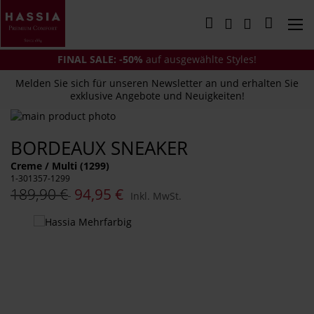
Direkt
zum
Mein Wa
Inhalt
FINAL SALE: -50%
auf ausgewählte Styles!
Melden Sie sich für unseren Newsletter an und erhalten Sie
exklusive Angebote und Neuigkeiten!
Zum
Ende
Zum
BORDEAUX SNEAKER
der
Anfang
Bildergalerie
der
Creme / Multi (1299)
springen
Bildergalerie
1-301357-1299
springen
189,90 €
94,95 €
Inkl. MwSt.
Das
könnte
Ihnen
auch
gefallen