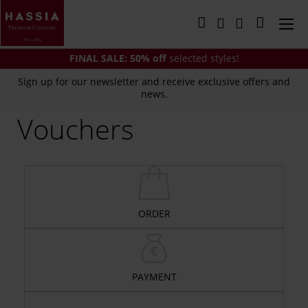
Skip
to
My Cart
Content
FINAL SALE:
50% off
selected styles!
Sign up for our newsletter and receive exclusive offers and
news.
Vouchers
ORDER
PAYMENT