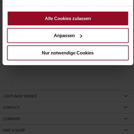
Removeable Insole, Sustainable Product, Made
unserer Datenschutzerklärung erhalten Sie weitere
in Europe
Informationen.
No Lacing
Alle Cookies zulassen
No
45
Anpassen
Block Heel
kidskin, finely sanded with a velvety finish
Nur notwendige Cookies
COSTUMER SERVICE
CONTACT
COMPANY
FIND A SHOP