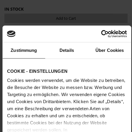
IN STOCK
Add to Cart
ADD TO WISH LIST
Upper Material:
Suede
Zustimmung
Details
Über Cookies
Lining:
Leather
Sole Type:
TPU/TR/EVA-Sole
COOKIE - EINSTELLUNGEN
Details
Cookies werden verwendet, um die Website zu betreiben,
die Besuche der Website zu messen bzw. Werbung und
More
TPU/TR/EVA-Sole
Targeting zu ermöglichen. Wir verwenden eigene Cookies
Information
Leather
und Cookies von Drittanbietern. Klicken Sie auf „Details“,
H – wide (comfort fit)
um eine Beschreibung der verwendeten Arten von
Made in Europe, Upper Material (LEATHER
Cookies zu erhalten und um zu entscheiden, ob
WORKING GROUP Gold certified), Lining / Insole (LEATHER
bestimmte Cookies bei der Nutzung der Website
WORKING GROUP Gold certified)
gespeichert werden sollen. In