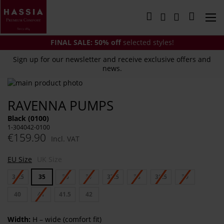
Skip
to
My Cart
Content
FINAL SALE:
50% off
selected styles!
Sign up for our newsletter and receive exclusive offers and
news.
Skip
to
Skip
RAVENNA PUMPS
the
to
end
the
Black (0100)
of
beginning
1-304042-0100
the
of
€159.90
Incl. VAT
images
the
gallery
images
EU Size
UK Size
gallery
34.5
35
36
37
37.5
38
38.5
39
40
41
41.5
42
Width:
H – wide (comfort fit)