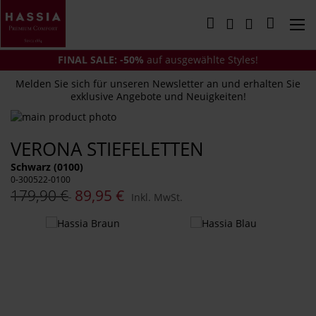
Direkt
zum
Mein Wa
Inhalt
FINAL SALE: -50%
auf ausgewählte Styles!
Melden Sie sich für unseren Newsletter an und erhalten Sie
exklusive Angebote und Neuigkeiten!
Zum
Ende
Zum
VERONA STIEFELETTEN
der
Anfang
Bildergalerie
der
Schwarz (0100)
springen
Bildergalerie
0-300522-0100
springen
179,90 €
89,95 €
Inkl. MwSt.
Das
könnte
Ihnen
auch
gefallen