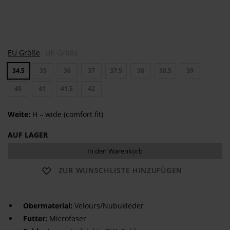
V
V
EU Größe
UK Größe
E
E
R
R
34.5
35
36
37
37.5
38
38.5
39
O
O
N
N
A
40
41
41.5
42
A
Weite:
H – wide (comfort fit)
AUF LAGER
In den Warenkorb
ZUR WUNSCHLISTE HINZUFÜGEN
Obermaterial:
Velours/Nubukleder
Futter:
Microfaser