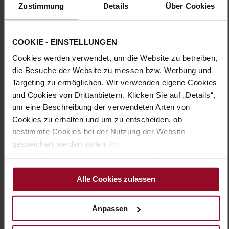
Sohlentyp:
TPU/TR/EVA-Sohle
Zustimmung
Details
Über Cookies
Zeitlose Eleganz trifft bei unseren Pumps ROMA auf
unübertroffenen Komfort. Der lederbezogene, runde
COOKIE - EINSTELLUNGEN
Blockabsatz verleiht eine feminine Silhouette und einen
selbstbewussten Auftritt. Die Metallic-Optik des Perlato-
Cookies werden verwendet, um die Website zu betreiben,
Leders verleiht dem Schuh einen frischen Look. Einen
die Besuche der Website zu messen bzw. Werbung und
besonderen Akzent setzt der tonale Schmuck am Vorderfuß
Targeting zu ermöglichen. Wir verwenden eigene Cookies
mit der metallenen Spange. Bei HASSIA verwenden wir nur
und Cookies von Drittanbietern. Klicken Sie auf „Details“,
hochwertige Premiummaterialien, so ist auch das
herausnehmbare Fußbett mit Leder bezogen. Das weich
um eine Beschreibung der verwendeten Arten von
gepolsterte Innenfutter am Vorderfuß sorgt für eine
Cookies zu erhalten und um zu entscheiden, ob
angenehme Passform. Erfreuen Sie sich am Komfort dieser
bestimmte Cookies bei der Nutzung der Website
stilvollen Pumps, mit denen Sie Schritt für Schritt den Tag
gespeichert werden sollen. In
meistern – ob im Büro, beim Afterwork-Drink oder zu
unserer Datenschutzerklärung erhalten Sie weitere
festlichen Anlässen.
Informationen.
Alle Cookies zulassen
Details
Anpassen
Mehr
TPU/TR/EVA-Sohle
Informationen
Lederfutter