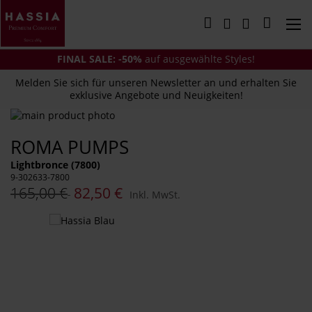
Direkt
zum
Mein Wa
Inhalt
FINAL SALE: -50%
auf ausgewählte Styles!
Melden Sie sich für unseren Newsletter an und erhalten Sie
exklusive Angebote und Neuigkeiten!
Zum
Ende
Zum
ROMA PUMPS
der
Anfang
Bildergalerie
der
Lightbronce (7800)
springen
Bildergalerie
9-302633-7800
springen
165,00 €
82,50 €
Inkl. MwSt.
Das
könnte
Ihnen
auch
gefallen