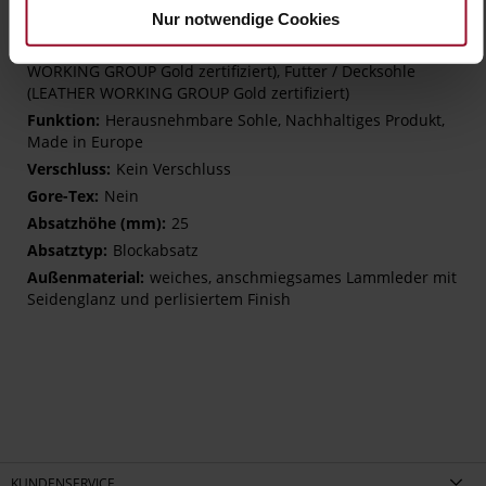
Nur notwendige Cookies
H – wide (comfort fit)
Made in Europe, Obermaterial (LEATHER
WORKING GROUP Gold zertifiziert), Futter / Decksohle
(LEATHER WORKING GROUP Gold zertifiziert)
Herausnehmbare Sohle, Nachhaltiges Produkt,
Made in Europe
Kein Verschluss
Nein
25
Blockabsatz
weiches, anschmiegsames Lammleder mit
Seidenglanz und perlisiertem Finish
KUNDENSERVICE