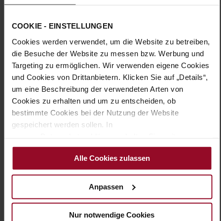
Ein femininer Eyecatcher ist der HASSIA Pumps RAVENNA, der
COOKIE - EINSTELLUNGEN
in der Kombination aus schwarzem Lackleder mit der Kappe
in Leo-Optik verzaubert. Der elegante Look wird von einem
Cookies werden verwendet, um die Website zu betreiben,
tonalen Blockabsatz komplettiert, der dank der rutschfesten
die Besuche der Website zu messen bzw. Werbung und
Sohle gute Stabilität verleiht. Die Weite H umschmeichelt
Targeting zu ermöglichen. Wir verwenden eigene Cookies
durchschnittliche Fußbreiten, während die erstklassige
und Cookies von Drittanbietern. Klicken Sie auf „Details“,
Passform und das hochwertige Lederfutter ein bequemes
um eine Beschreibung der verwendeten Arten von
Tragegefühl garantieren. Ein modernes Highlight zum
Hosenanzug im Büro oder zum Abendevent – der
Cookies zu erhalten und um zu entscheiden, ob
Damenschuh RAVENNA verbindet mühelos Komfort und Stil.
bestimmte Cookies bei der Nutzung der Website
gespeichert werden sollen. In
unserer Datenschutzerklärung erhalten Sie weitere
Details
Informationen.
Alle Cookies zulassen
Mehr
leichte PU/TPU-Sohle
Informationen
Lederfutter
Anpassen
H – wide (comfort fit)
Made in Europe, Obermaterial (LEATHER
WORKING GROUP Gold zertifiziert), Futter / Decksohle
Nur notwendige Cookies