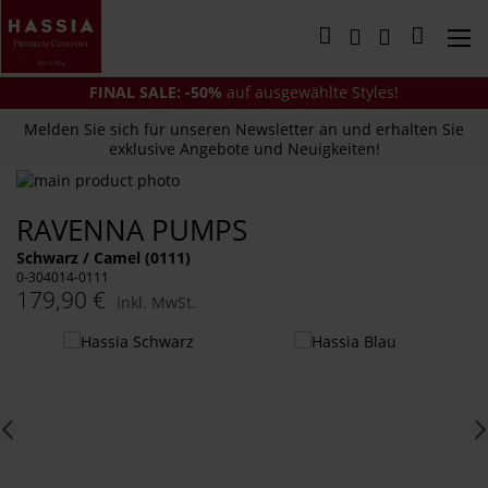
Direkt
zum
Mein Wa
Inhalt
FINAL SALE: -50%
auf ausgewählte Styles!
Melden Sie sich für unseren Newsletter an und erhalten Sie
exklusive Angebote und Neuigkeiten!
Zum
Ende
Zum
RAVENNA PUMPS
der
Anfang
Bildergalerie
der
Schwarz / Camel (0111)
springen
Bildergalerie
0-304014-0111
springen
179,90 €
Inkl. MwSt.
Das
könnte
Ihnen
auch
gefallen