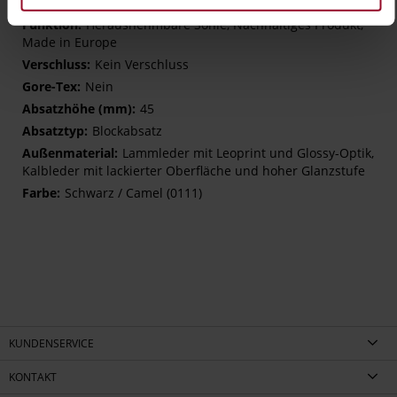
(LEATHER WORKING GROUP Gold zertifiziert)
Herausnehmbare Sohle, Nachhaltiges Produkt,
Made in Europe
Kein Verschluss
Nein
45
Blockabsatz
Lammleder mit Leoprint und Glossy-Optik,
Kalbleder mit lackierter Oberfläche und hoher Glanzstufe
Schwarz / Camel (0111)
KUNDENSERVICE
KONTAKT