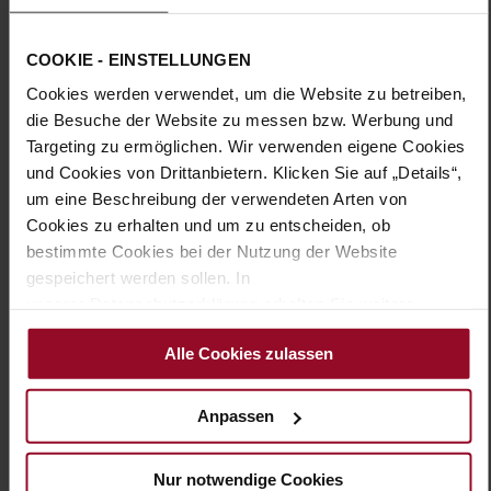
Futter:
Lederfutter
Sohlentyp:
TPU/TR/EVA-Sohle
COOKIE - EINSTELLUNGEN
Die sportive Variante unseres Slippers PISA ist ein casual
Cookies werden verwendet, um die Website zu betreiben,
Allrounder für Ihren Sommer. Das Stretch-Material in
die Besuche der Website zu messen bzw. Werbung und
knalligen sowie schlichten Farben schmiegt sich optimal an
den Fuß. Die prägnante, weiße Sohle mit dem farbigen
Targeting zu ermöglichen. Wir verwenden eigene Cookies
Rahmen unterstreicht das moderne Design und sorgt mit
und Cookies von Drittanbietern. Klicken Sie auf „Details“,
ihrer Rutschfestigkeit für festen Halt. Unscheinbare
um eine Beschreibung der verwendeten Arten von
Elastikeinsätze sorgen für eine optimale Passform und
Cookies zu erhalten und um zu entscheiden, ob
dadurch erstklassigen Tragekomfort. Auf die Polsterung der
bestimmte Cookies bei der Nutzung der Website
Schaftränder haben wir besonders geachtet, sodass diese
keine unangenehmen Ränder und Druckstellen verursachen.
gespeichert werden sollen. In
Der PISA ist ein idealer Begleiter – im Urlaub, zum
unserer Datenschutzerklärung erhalten Sie weitere
Stadtbummel oder zum Spaziergang.
Informationen.
Alle Cookies zulassen
Details
Anpassen
Mehr
TPU/TR/EVA-Sohle
Informationen
Lederfutter
Nur notwendige Cookies