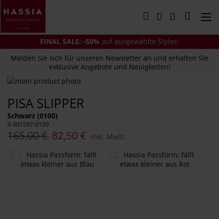
Direkt
zum
Mein Wa
Inhalt
FINAL SALE: -50%
auf ausgewählte Styles!
Melden Sie sich für unseren Newsletter an und erhalten Sie
exklusive Angebote und Neuigkeiten!
Zum
Ende
Zum
PISA SLIPPER
der
Anfang
Bildergalerie
der
Schwarz (0100)
springen
Bildergalerie
9-301597-0100
springen
165,00 €
82,50 €
Inkl. MwSt.
Das
könnte
Ihnen
auch
gefallen