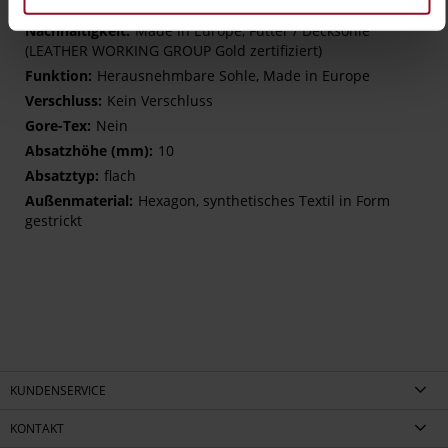
G – wide (comfort fit)
Made in Europe, Futter / Decksohle
(LEATHER WORKING GROUP Gold zertifiziert)
Herausnehmbare Sohle, Made in Europe
Kein Verschluss
Nein
10
flach
Hexagon, synthetisches Textil in Form
gestrickt
KUNDENSERVICE
KONTAKT