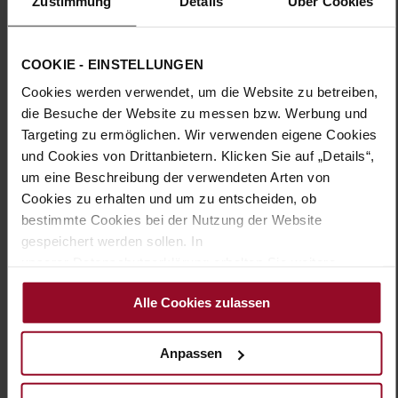
Zustimmung
Details
Über Cookies
Sohlentyp:
TPU/TR/EVA-Sohle
Der Slipper PISA gehört zu unseren beliebten Klassikern und
umschmeichelt in Weite G durchschnittliche Fußbreiten. Für
COOKIE - EINSTELLUNGEN
einen großen Auftritt sorgt die edel glänzende Kombination
Cookies werden verwendet, um die Website zu betreiben,
aus Lackleder mit der dezenten Garnitur. Die unscheinbaren
Elastikeinsätze garantieren optimale Passform und dadurch
die Besuche der Website zu messen bzw. Werbung und
erstklassigen Tragekomfort. So entsteht ein femininer Look,
Targeting zu ermöglichen. Wir verwenden eigene Cookies
der Sie mit schmalen Hosen, taillierten Westen und Kleidern
und Cookies von Drittanbietern. Klicken Sie auf „Details“,
ins Büro oder in die Stadt begleitet. Die dunkle Sohle mit dem
um eine Beschreibung der verwendeten Arten von
prägnanten Profil ist nicht nur besonders rutschfest, sie sorgt
Cookies zu erhalten und um zu entscheiden, ob
auch für eine leichte Erhöhung des Fußes. Die schmale Ferse
gibt dem Fuß einen festen Halt, während sich das weiche
bestimmte Cookies bei der Nutzung der Website
Lederfutter wunderbar an die Haut schmiegt. Schlüpfen Sie
gespeichert werden sollen. In
in den PISA und genießen Sie den Tag – Ihre Schuhe sind so
unserer Datenschutzerklärung erhalten Sie weitere
komfortabel, dass Sie sie kaum merken werden!
Informationen.
Alle Cookies zulassen
Details
Anpassen
Mehr
TPU/TR/EVA-Sohle
Informationen
Lederfutter