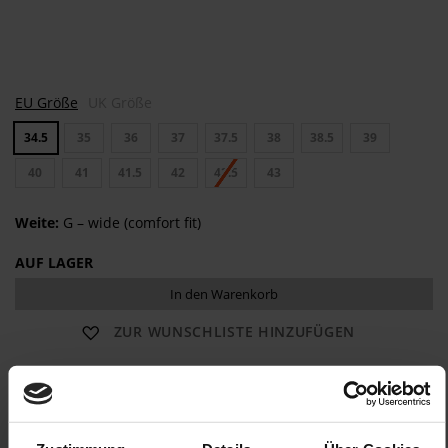
P
EU Größe
UK Größe
I
S
34.5
35
36
37
37.5
38
38.5
39
A
40
41
41.5
42
42.5
43
Weite:
G – wide (comfort fit)
AUF LAGER
In den Warenkorb
ZUR WUNSCHLISTE HINZUFÜGEN
Obermaterial:
Lackleder
Futter:
Lederfutter