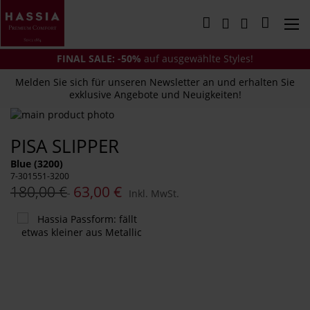
Direkt
zum
Mein Wa
Inhalt
FINAL SALE: -50%
auf ausgewählte Styles!
Melden Sie sich für unseren Newsletter an und erhalten Sie
exklusive Angebote und Neuigkeiten!
Zum
Ende
Zum
PISA SLIPPER
der
Anfang
Bildergalerie
der
Blue (3200)
springen
Bildergalerie
7-301551-3200
springen
180,00 €
63,00 €
Inkl. MwSt.
Das
könnte
Ihnen
auch
gefallen