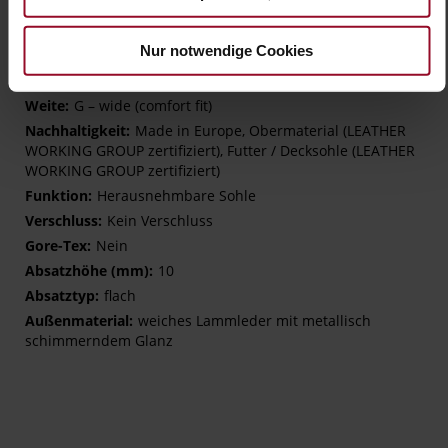
Details
Nur notwendige Cookies
Mehr
TPU/TR/EVA-Sohle
Informationen
Lederfutter
G – wide (comfort fit)
Made in Europe, Obermaterial (LEATHER
WORKING GROUP zertifiziert), Futter / Decksohle (LEATHER
WORKING GROUP zertifiziert)
Herausnehmbare Sohle
Kein Verschluss
Nein
10
flach
weiches Lammleder mit metallisch
schimmerndem Glanz