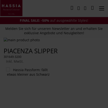
Direkt
zum
Mein Wa
Inhalt
FINAL SALE: -50%
auf ausgewählte Styles!
Melden Sie sich für unseren Newsletter an und erhalten Sie
exklusive Angebote und Neuigkeiten!
Zum
Ende
Zum
PIACENZA SLIPPER
der
Anfang
Bildergalerie
der
301649-3200
springen
Bildergalerie
Inkl. MwSt.
springen
Das
könnte
Ihnen
auch
gefallen