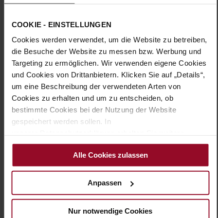
G – wide (comfort fit)
Made in Europe, Futter / Decksohle
COOKIE - EINSTELLUNGEN
(LEATHER WORKING GROUP zertifiziert)
Herausnehmbare Sohle
Cookies werden verwendet, um die Website zu betreiben,
Kein Verschluss
die Besuche der Website zu messen bzw. Werbung und
Targeting zu ermöglichen. Wir verwenden eigene Cookies
Nein
und Cookies von Drittanbietern. Klicken Sie auf „Details“,
10
um eine Beschreibung der verwendeten Arten von
flach
Cookies zu erhalten und um zu entscheiden, ob
synthetisches Textil in Form gestrickt
bestimmte Cookies bei der Nutzung der Website
Blue (3200)
gespeichert werden sollen. In
unserer Datenschutzerklärung erhalten Sie weitere
Informationen.
Alle Cookies zulassen
Das könnte Ihnen auch gefallen
Anpassen
Nur notwendige Cookies