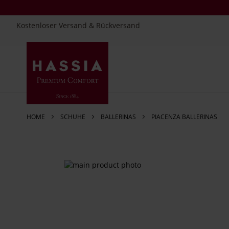
Kostenloser Versand & Rückversand
Direkt
zum
Inhalt
HOME
SCHUHE
BALLERINAS
PIACENZA BALLERINAS
Zum
Ende
der
Bildergalerie
springen