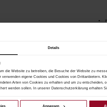
P
O
F
S
Details
Der m
der a
herau
erhöh
N
hervo
um die Website zu betreiben, die Besuche der Website zu mes
dunke
zusät
r verwenden eigene Cookies und Cookies von Drittanbietern. Klic
wahre
ndeten Arten von Cookies zu erhalten und um zu entscheiden, o
rutsc
ert werden sollen. In unserer Datenschutzerklärung erhalten Si
Keila
elega
ies
Anpassen
A