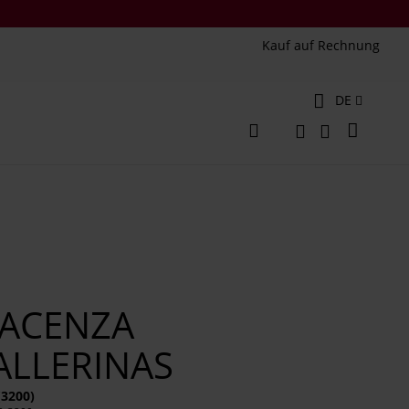
Kauf auf Rechnung
Sprache
DE
Mein W
Veränderung
Suche
Suche
IACENZA
ALLERINAS
(3200)