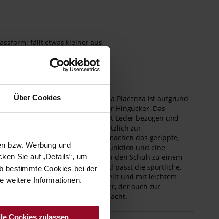
assform: fällt etwas kleiner aus
bermaterial:
Textil
utter:
Lederfutter
ohlentyp:
TPU/TR/EVA-Sohle
Über Cookies
odisch-sportliche HASSIA Ballerina Piacenza ist aufgrund
bgesetzten Vorderkappe ein echter Hingucker. Das
snehmbare weiche Fußbett ist mit Leder bezogen und
t dadurch den Tragekomfort zusätzlich zur
rragenden Passform. Außerdem machen das gerippte,
sen bzw. Werbung und
lblaue Obermaterial mit Stretchfunktion und eine
zliche Polsterung im Ballenbereich den Schuh zu einem
ken Sie auf „Details“, um
n Komfortwunder. Perfekt ins Bild passt die sportliche,
b bestimmte Cookies bei der
hhemmende Sohle - auffällig gewellt und mit leichtem
e weitere Informationen.
bsatz. Ein perfekter Alltagsbegleiter, der auch zur
nten Garderobe eine gute Figur macht.
lle Cookies zulassen