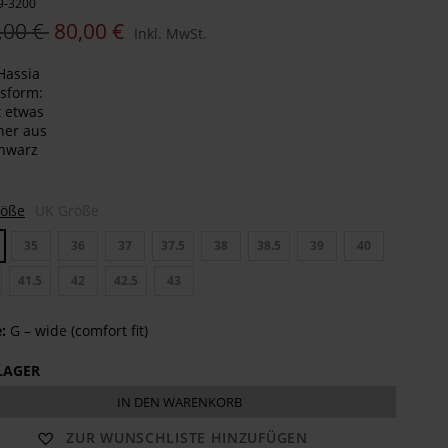
9-3200
,00 €
80,00 €
Inkl. MwSt.
te
n
len
röße
UK Größe
35
36
37
37.5
38
38.5
39
40
41.5
42
42.5
43
:
G – wide (comfort fit)
LAGER
IN DEN WARENKORB
ZUR WUNSCHLISTE HINZUFÜGEN