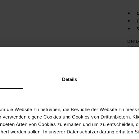
O
F
S
Der L
einem
erstk
Selbs
die s
Dazu 
Ersch
Details
detai
kompl
und i
N
Selbs
Innen
um die Website zu betreiben, die Besuche der Website zu mes
lässi
r verwenden eigene Cookies und Cookies von Drittanbietern. Klic
– auf
ndeten Arten von Cookies zu erhalten und um zu entscheiden, o
verla
ert werden sollen. In unserer Datenschutzerklärung erhalten Si