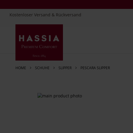
Kostenloser Versand & Rückversand
Direkt
zum
Inhalt
HOME
SCHUHE
SLIPPER
PESCARA SLIPPER
Zum
Ende
der
Bildergalerie
springen