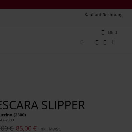
Kauf auf Rechnung
Sprache
DE
Mein W
Veränderung
Suche
Suche
ESCARA SLIPPER
ccino (2300)
742-2300
,00 €
85,00 €
Inkl. MwSt.