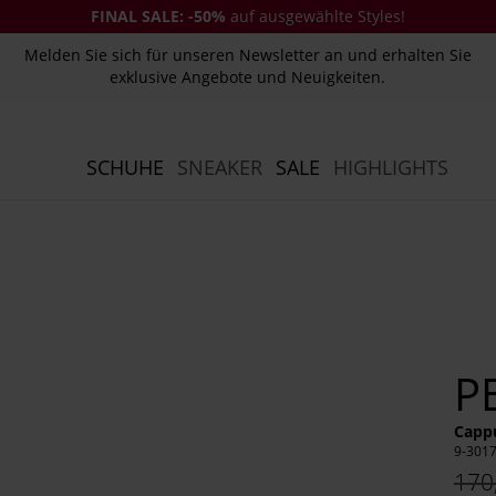
FINAL SALE:
-50%
auf ausgewählte Styles!
Melden Sie sich für unseren Newsletter an und erhalten Sie
exklusive Angebote und Neuigkeiten.
SCHUHE
SNEAKER
SALE
HIGHLIGHTS
P
Cappu
9-301
170