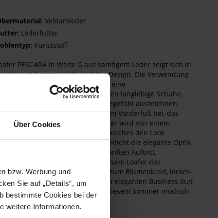
bermaterial:
Veloursleder
utter:
Lederfutter
ohlentyp:
Kunststoff
oafer PESCARA in Weite G aus samtigem Leder zeigt sich in
 edlen und sommerlich-leichten Design. Die Verwendung
lassiger Materialien ist bei HASSIA eine
tverständlichkeit – daraus entstehen langlebige Schuhe,
ich durch das hervorragende Tragegefühl auszeichnen.
trägt auch das kleine Luftpolster im Vorderfuß bei, das
ütterungen dämpft. Das feine Leder wird von einem
Über Cookies
lreichen Schmuckband begleitet, welches den Look
ettiert. Die dezente Sohle unterstreicht die elegante Optik
st dabei extrem weich für einen sanften Auftritt.
tverständlich besteht auch bei diesem Loafer das
futter aus softem Leder. Feminin zum Blumenkleid, locker-
sen bzw. Werbung und
g zur gekrempelten Jeans oder zum eleganten Business Suit
ken Sie auf „Details“, um
 den PESCARA können Sie sich in diesem Sommer modisch
b bestimmte Cookies bei der
ssen.
e weitere Informationen.