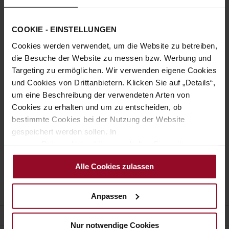
Passwort anzeigen
COOKIE - EINSTELLUNGEN
Anmelden
Cookies werden verwendet, um die Website zu betreiben,
Passwort vergessen?
die Besuche der Website zu messen bzw. Werbung und
Targeting zu ermöglichen. Wir verwenden eigene Cookies
und Cookies von Drittanbietern. Klicken Sie auf „Details“,
Neue Kunden
um eine Beschreibung der verwendeten Arten von
Cookies zu erhalten und um zu entscheiden, ob
Ein Konto zu erstellen hat viele Vorteile: schneller zur Kasse
bestimmte Cookies bei der Nutzung der Website
gehen, mehr als eine Adresse speichern, Bestellungen
gespeichert werden sollen. In
verfolgen und mehr.
unserer Datenschutzerklärung erhalten Sie weitere
Informationen.
Ein Konto erstellen
Alle Cookies zulassen
Anpassen
KUNDENSERVICE
Nur notwendige Cookies