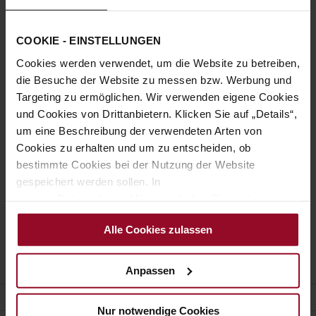
Passwort anzeigen
COOKIE - EINSTELLUNGEN
Anmelden
Cookies werden verwendet, um die Website zu betreiben,
Passwort vergessen?
die Besuche der Website zu messen bzw. Werbung und
Targeting zu ermöglichen. Wir verwenden eigene Cookies
und Cookies von Drittanbietern. Klicken Sie auf „Details“,
Neue Kunden
um eine Beschreibung der verwendeten Arten von
Cookies zu erhalten und um zu entscheiden, ob
Ein Konto zu erstellen hat viele Vorteile: schneller zur Kasse
bestimmte Cookies bei der Nutzung der Website
gehen, mehr als eine Adresse speichern, Bestellungen
gespeichert werden sollen. In
verfolgen und mehr.
unserer Datenschutzerklärung erhalten Sie weitere
Informationen.
Ein Konto erstellen
Alle Cookies zulassen
Anpassen
KUNDENSERVICE
Nur notwendige Cookies