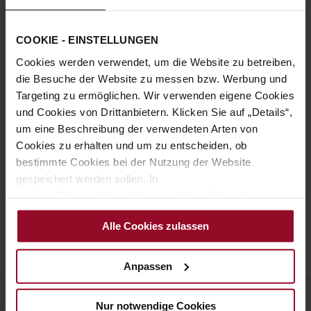
Passwort anzeigen
COOKIE - EINSTELLUNGEN
Anmelden
Cookies werden verwendet, um die Website zu betreiben,
Passwort vergessen?
die Besuche der Website zu messen bzw. Werbung und
Targeting zu ermöglichen. Wir verwenden eigene Cookies
und Cookies von Drittanbietern. Klicken Sie auf „Details“,
Neue Kunden
um eine Beschreibung der verwendeten Arten von
Cookies zu erhalten und um zu entscheiden, ob
Ein Konto zu erstellen hat viele Vorteile: schneller zur Kasse
bestimmte Cookies bei der Nutzung der Website
gehen, mehr als eine Adresse speichern, Bestellungen
gespeichert werden sollen. In
verfolgen und mehr.
unserer Datenschutzerklärung erhalten Sie weitere
Informationen.
Ein Konto erstellen
Alle Cookies zulassen
Anpassen
KUNDENSERVICE
Nur notwendige Cookies