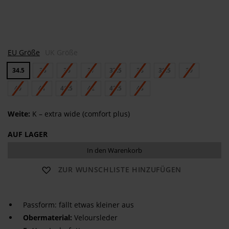
C
EU Größe
UK Größe
O
R
34.5
35
36
37
37.5
38
38.5
39
D
O
B
40
41
41.5
42
42.5
43
A
Weite:
K – extra wide (comfort plus)
AUF LAGER
In den Warenkorb
ZUR WUNSCHLISTE HINZUFÜGEN
Passform: fällt etwas kleiner aus
Obermaterial:
Veloursleder