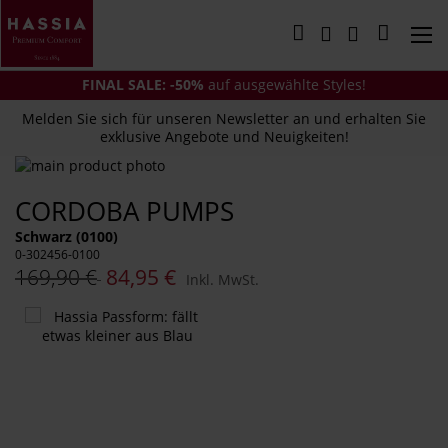
Direkt
zum
Mein Wa
Inhalt
FINAL SALE: -50%
auf ausgewählte Styles!
Melden Sie sich für unseren Newsletter an und erhalten Sie
exklusive Angebote und Neuigkeiten!
Zum
Ende
Zum
CORDOBA PUMPS
der
Anfang
Bildergalerie
der
Schwarz (0100)
springen
Bildergalerie
0-302456-0100
springen
169,90 €
84,95 €
Inkl. MwSt.
Das
könnte
Ihnen
auch
gefallen