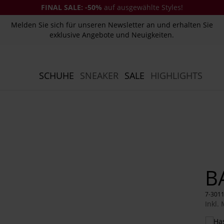
FINAL SALE:
-50%
auf ausgewählte Styles!
Melden Sie sich für unseren Newsletter an und erhalten Sie
exklusive Angebote und Neuigkeiten.
SCHUHE
SNEAKER
SALE
HIGHLIGHTS
B
7-301
Inkl.
Das