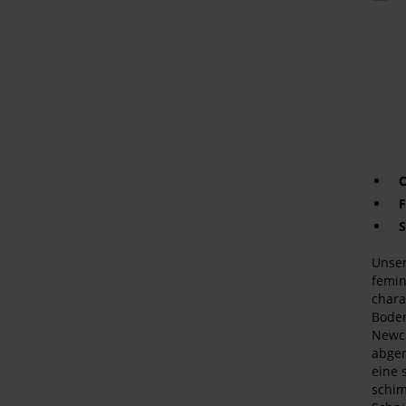
könn
Ihne
auch
gefal
B
a
r
i
O
F
S
Unser
femin
chara
Boden
Newco
abger
eine 
schim