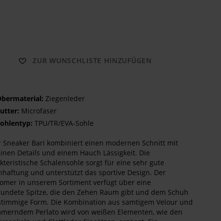
te
n
len
ZUR WUNSCHLISTE HINZUFÜGEN
bermaterial:
Ziegenleder
utter:
Microfaser
ohlentyp:
TPU/TR/EVA-Sohle
 Sneaker Bari kombiniert einen modernen Schnitt mit
inen Details und einem Hauch Lässigkeit. Die
kteristische Schalensohle sorgt für eine sehr gute
haftung und unterstützt das sportive Design. Der
mer in unserem Sortiment verfügt über eine
undete Spitze, die den Zehen Raum gibt und dem Schuh
stimmige Form. Die Kombination aus samtigem Velour und
merndem Perlato wird von weißen Elementen, wie den