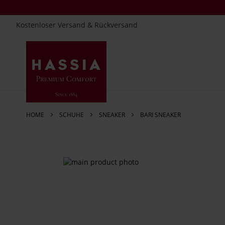
Kostenloser Versand & Rückversand
Direkt
zum
Inhalt
HOME
SCHUHE
SNEAKER
BARI SNEAKER
Zum
Ende
der
Bildergalerie
springen