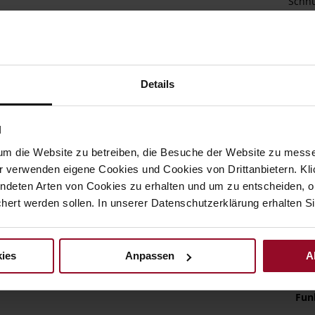
Schnü
beson
beim 
nicht
der W
durch
Details
Fußbe
Raum.
Jeans
N
Det
um die Website zu betreiben, die Besuche der Website zu mes
r verwenden eigene Cookies und Cookies von Drittanbietern. Klic
Meh
Soh
ndeten Arten von Cookies zu erhalten und um zu entscheiden, o
Inf
Fut
ert werden sollen. In unserer Datenschutzerklärung erhalten Si
Wei
Nac
ies
Anpassen
A
Fun