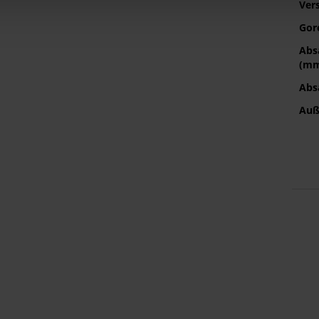
Ver
Gor
Abs
(m
Abs
Auß