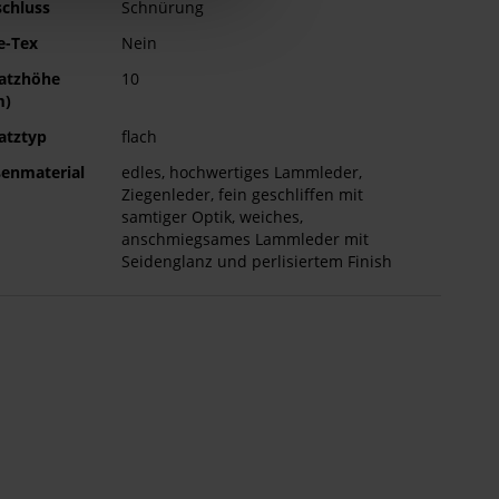
schluss
Schnürung
e-Tex
Nein
atzhöhe
10
m)
atztyp
flach
enmaterial
edles, hochwertiges Lammleder,
Ziegenleder, fein geschliffen mit
samtiger Optik, weiches,
anschmiegsames Lammleder mit
Seidenglanz und perlisiertem Finish