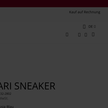
Kauf auf Rechnung
Sprache
DE
Mein W
Veränderung
Suche
Suche
ARI SNEAKER
132-2802
 MwSt.