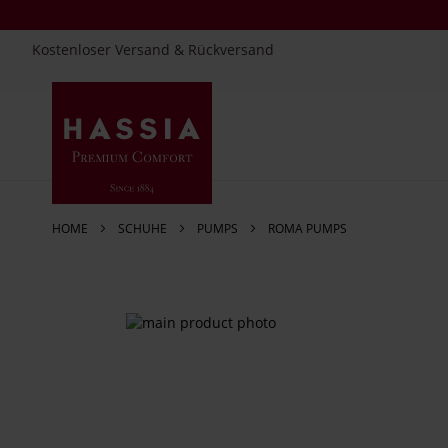
Kostenloser Versand & Rückversand
Direkt
zum
Inhalt
HOME
SCHUHE
PUMPS
ROMA PUMPS
Zum
Ende
der
Bildergalerie
springen