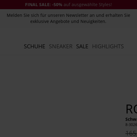
FINAL SALE:
-50%
auf ausgewählte Styles!
Melden Sie sich für unseren Newsletter an und erhalten Sie
exklusive Angebote und Neuigkeiten.
SCHUHE
SNEAKER
SALE
HIGHLIGHTS
R
Schwa
8-302
165