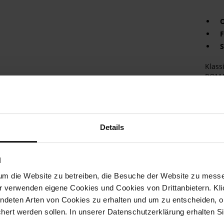
O
F
S
Klass
ROMA,
Zenti
eine 
Auftr
Pumps
elega
Details
schim
verwe
auch 
N
Das w
angen
um die Website zu betreiben, die Besuche der Website zu mes
nur d
r verwenden eigene Cookies und Cookies von Drittanbietern. Klic
erstk
ndeten Arten von Cookies zu erhalten und um zu entscheiden, o
Komfo
ert werden sollen. In unserer Datenschutzerklärung erhalten Si
Allta