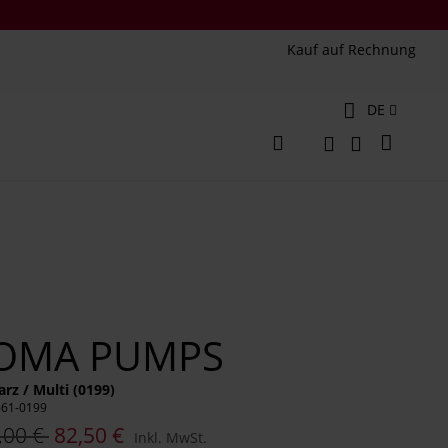
Kauf auf Rechnung
Sprache
DE
Mein W
Veränderung
Suche
Suche
OMA PUMPS
rz / Multi (0199)
661-0199
,00 €
82,50 €
Inkl. MwSt.