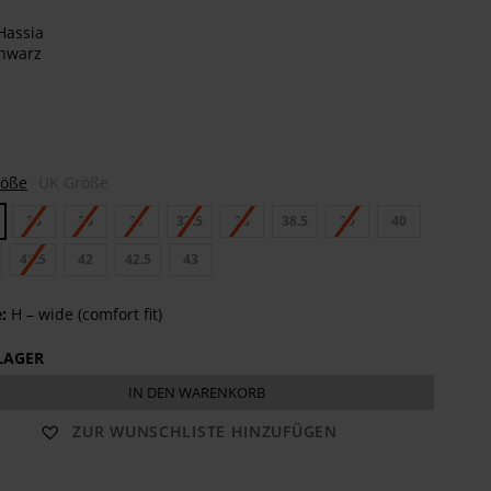
te
n
len
röße
UK Größe
35
36
37
37.5
38
38.5
39
40
41.5
42
42.5
43
:
H – wide (comfort fit)
LAGER
IN DEN WARENKORB
ZUR WUNSCHLISTE HINZUFÜGEN