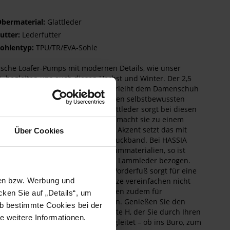
bermaterial:
Glattleder
utter:
Lederfutter
ohlentyp:
TPU/TR/EVA-Sohle
ische Loafer-Pumps mit modernen Details, wie unser
 begleiten uns auch diesen Herbst und Winter. Der 2,5
meter hohe, runde Blockabsatz verleiht dem Damenschuh
feminine Silhouette und Ihnen einen selbstbewussten
itt. Das hochwertige, schwarze Glattleder sorgt bei diesen
 für einen Hauch von Luxus und macht sie zu einem
nten Blickfang. Einen besonderen Akzent setzt das mit
Über Cookies
merndem Leder unterlegte Schmuckband. Bei HASSIA
nden wir nur hochwertige Premiummaterialien, so ist
das herausnehmbare Fußbett mit Lammleder bezogen.
eich gepolsterte Innenfutter am Vorderfuß sorgt für eine
ehme Passform. Die Elastikeinsätze vereinfachen nicht
sen bzw. Werbung und
as Hineinschlüpfen, sondern sorgen zudem für
ken Sie auf „Details“, um
lassigen Komfort ohne Druckstellen. Genießen Sie den
b bestimmte Cookies bei der
rt dieses stilvollen Loafers in Weite H, der Sie durch Ihren
e weitere Informationen.
g und zu besonderen Anlässen begleitet – ob ins Büro, zum