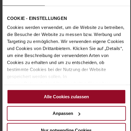
Sohlentyp:
TPU/TR/EVA-Sohle
Erleben Sie unübertroffenen Komfort und zeitlose Eleganz
COOKIE - EINSTELLUNGEN
mit diesen HASSIA Pumps in Weite H. Der 2,5 Zentimeter
hohe, runde Blockabsatz verleiht Ihnen eine feminine
Cookies werden verwendet, um die Website zu betreiben,
Silhouette und einen selbstbewussten Auftritt. Das
die Besuche der Website zu messen bzw. Werbung und
Obermaterial aus trendigem, irisierendem „Ombre“ sorgt bei
Targeting zu ermöglichen. Wir verwenden eigene Cookies
diesen Pumps für einen Hauch von Extravaganz und macht
und Cookies von Drittanbietern. Klicken Sie auf „Details“,
sie zu einem außergewöhnlichen Blickfang. Bei HASSIA
verwenden wir nur hochwertige Premiummaterialien, so ist
um eine Beschreibung der verwendeten Arten von
auch das herausnehmbare Fußbett mit Lammleder bezogen.
Cookies zu erhalten und um zu entscheiden, ob
Das weich gepolsterte Innenfutter am Vorderfuß sorgt für
bestimmte Cookies bei der Nutzung der Website
eine angenehme Passform. Genießen Sie den Komfort dieser
gespeichert werden sollen. In
stilvollen Pumps, die Sie bei jedem Schritt begleiten – ob ins
unserer Datenschutzerklärung erhalten Sie weitere
Büro, zum Afterwork-Drink oder zu festlichen Anlässen.
Informationen.
Alle Cookies zulassen
Details
Anpassen
Mehr
TPU/TR/EVA-Sohle
Informationen
Lederfutter
Nur notwendige Cookies