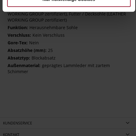
H – wide (comfort fit)
Made in Europe, Obermaterial (LEATHER
WORKING GROUP zertifiziert), Futter / Decksohle (LEATHER
WORKING GROUP zertifiziert)
Herausnehmbare Sohle
Kein Verschluss
Nein
25
Blockabsatz
geprägtes Lammleder mit zartem
Schimmer
KUNDENSERVICE
KONTAKT