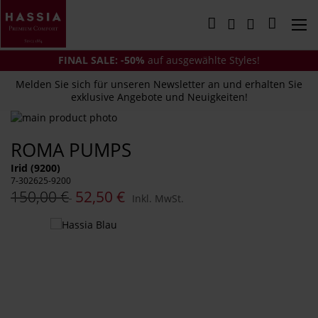
Direkt
zum
Mein Wa
Inhalt
FINAL SALE: -50%
auf ausgewählte Styles!
Melden Sie sich für unseren Newsletter an und erhalten Sie
exklusive Angebote und Neuigkeiten!
Zum
Ende
Zum
ROMA PUMPS
der
Anfang
Bildergalerie
der
Irid (9200)
springen
Bildergalerie
7-302625-9200
springen
150,00 €
52,50 €
Inkl. MwSt.
Das
könnte
Ihnen
auch
gefallen