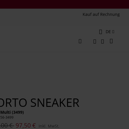
Kauf auf Rechnung
Sprache
DE
Mein W
Veränderung
Suche
Suche
ORTO SNEAKER
 Multi (3499)
056-3499
,00 €
97,50 €
Inkl. MwSt.