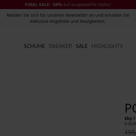
FINAL SALE:
-50%
auf ausgewählte Styles!
Melden Sie sich für unseren Newsletter an und erhalten Sie
exklusive Angebote und Neuigkeiten.
SCHUHE
SNEAKER
SALE
HIGHLIGHTS
P
Sky /
9-302
195