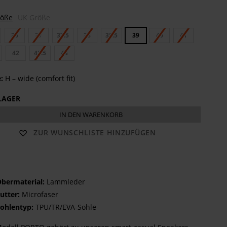
röße
UK Größe
36
37
37.5
38
38.5
39
40
41
42
42.5
43
:
H – wide (comfort fit)
LAGER
IN DEN WARENKORB
ZUR WUNSCHLISTE HINZUFÜGEN
bermaterial:
Lammleder
utter:
Microfaser
ohlentyp:
TPU/TR/EVA-Sohle