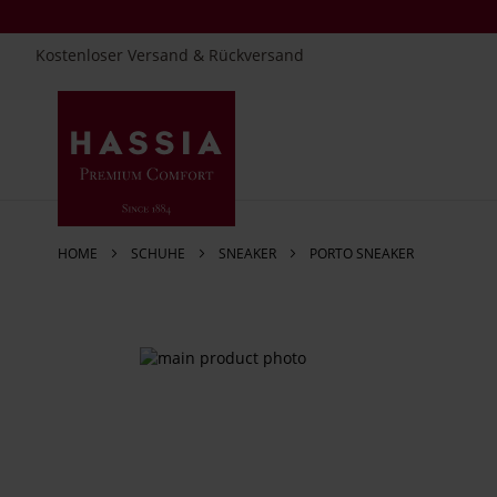
Kostenloser Versand & Rückversand
Direkt
zum
Inhalt
HOME
SCHUHE
SNEAKER
PORTO SNEAKER
Zum
Ende
der
Bildergalerie
springen