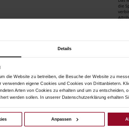
Das M
die S
verbi
Attri
hochq
Samtl
Velou
kompl
dezen
Details
Produ
scho
Umgan
N
an de
um die Website zu betreiben, die Besuche der Website zu mes
Det
r verwenden eigene Cookies und Cookies von Drittanbietern. Klic
ndeten Arten von Cookies zu erhalten und um zu entscheiden, o
Meh
Soh
ert werden sollen. In unserer Datenschutzerklärung erhalten Si
Inf
Fut
Wei
ies
Anpassen
A
Nac