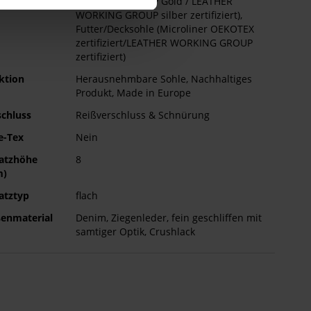
WORKING GROUP Gold / LEATHER
WORKING GROUP silber zertifiziert),
Futter/Decksohle (Microliner OEKOTEX
zertifiziert/LEATHER WORKING GROUP
zertifiziert)
ktion
Herausnehmbare Sohle, Nachhaltiges
Produkt, Made in Europe
schluss
Reißverschluss & Schnürung
e-Tex
Nein
atzhöhe
8
m)
atztyp
flach
enmaterial
Denim, Ziegenleder, fein geschliffen mit
samtiger Optik, Crushlack