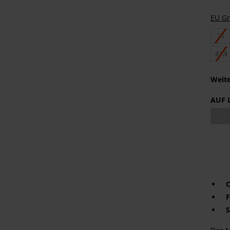
EU G
35
41.5
Weite
AUF 
O
F
S