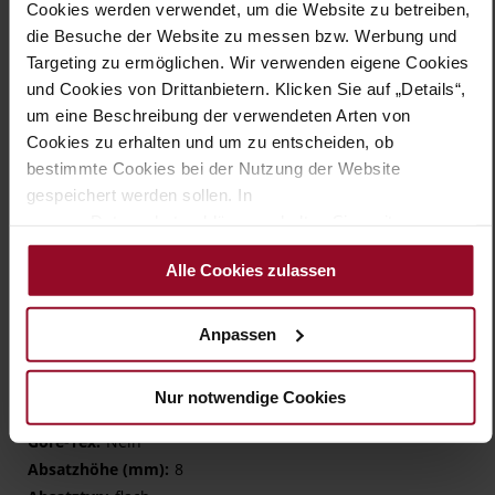
Cookies werden verwendet, um die Website zu betreiben,
werden, ein zusätzlicher Zip ermöglicht schnelles An- und
die Besuche der Website zu messen bzw. Werbung und
Ausziehen. Den Sneaker PORTO gibt es in Mehrweite H und
Targeting zu ermöglichen. Wir verwenden eigene Cookies
mit einem lederbezogenen Wechselfußbett. Mit ihrer
vielseitigen Kombinierbarkeit und dem angenehmen
und Cookies von Drittanbietern. Klicken Sie auf „Details“,
Tragegefühl werden diese Damenschuhe zum neuen
um eine Beschreibung der verwendeten Arten von
Lieblingsbegleiter für Ihren Alltag.
Cookies zu erhalten und um zu entscheiden, ob
bestimmte Cookies bei der Nutzung der Website
gespeichert werden sollen. In
Details
unserer Datenschutzerklärung erhalten Sie weitere
Informationen.
Mehr
TPU/TR/EVA-Sohle
Alle Cookies zulassen
Informationen
Microfaser
H – wide (comfort fit)
Anpassen
Made in Europe, Futter (Microliner
OEKOTEX 100 zertifiziert)
Herausnehmbare Sohle
Nur notwendige Cookies
Reißverschluss & Schnürung
Nein
8