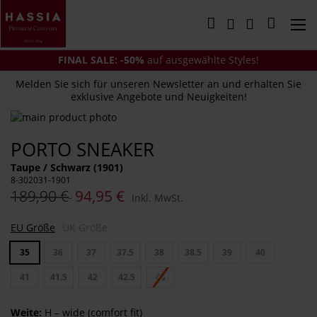
Direkt
zum
Mein Wa
Inhalt
FINAL SALE: -50%
auf ausgewählte Styles!
Melden Sie sich für unseren Newsletter an und erhalten Sie
exklusive Angebote und Neuigkeiten!
Zum
Ende
Zum
PORTO SNEAKER
der
Anfang
Bildergalerie
der
Taupe / Schwarz (1901)
springen
Bildergalerie
8-302031-1901
springen
189,90 €
94,95 €
Inkl. MwSt.
EU Größe
UK Größe
35
36
37
37.5
38
38.5
39
40
41
41.5
42
42.5
43
Weite:
H – wide (comfort fit)