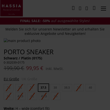
Direkt
zum
Mein Wa
Inhalt
FINAL SALE: -50%
auf ausgewählte Styles!
Melden Sie sich für unseren Newsletter an und erhalten Sie
exklusive Angebote und Neuigkeiten!
Zum
Ende
Zum
PORTO SNEAKER
der
Anfang
Bildergalerie
der
Schwarz / Platin (0175)
springen
Bildergalerie
0-302039-0175
springen
199,90 €
99,95 €
Inkl. MwSt.
EU Größe
UK Größe
35
36
37
37.5
38
38.5
39
40
41
41.5
42
42.5
43
Weite:
H – wide (comfort fit)