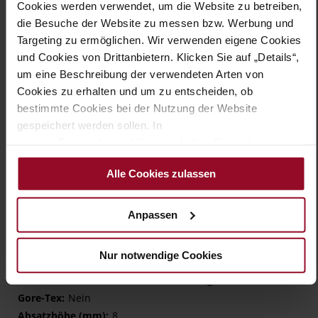
Cookies werden verwendet, um die Website zu betreiben,
Ausziehen. Den Sneaker PORTO gibt es in Mehrweite H und
die Besuche der Website zu messen bzw. Werbung und
mit einem lederbezogenen Wechselfußbett. Mit ihrer
Targeting zu ermöglichen. Wir verwenden eigene Cookies
vielseitigen Kombinierbarkeit und dem angenehmen
Tragegefühl werden diese Damenschuhe die neuen
und Cookies von Drittanbietern. Klicken Sie auf „Details“,
Lieblingsbegleiter für Ihren Alltag.
um eine Beschreibung der verwendeten Arten von
Cookies zu erhalten und um zu entscheiden, ob
bestimmte Cookies bei der Nutzung der Website
Details
gespeichert werden sollen. In
unserer Datenschutzerklärung erhalten Sie weitere
Mehr
TPU/TR/EVA-Sohle
Informationen.
Informationen
Microfaser
Alle Cookies zulassen
H – wide (comfort fit)
Made in Europe, Obermaterial (LEATHER
Anpassen
WORKING GROUP Gold zertifiziert), Futter (Microliner
OEKOTEX zertifiziert)
Herausnehmbare Sohle, Nachhaltiges Produkt,
Nur notwendige Cookies
Made in Europe
Reißverschluss & Schnürung
Nein
8