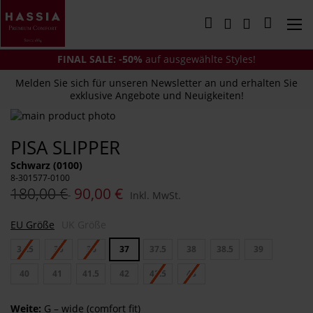
Direkt
zum
Mein Wa
Inhalt
FINAL SALE: -50%
auf ausgewählte Styles!
Melden Sie sich für unseren Newsletter an und erhalten Sie
exklusive Angebote und Neuigkeiten!
Zum
Ende
Zum
PISA SLIPPER
der
Anfang
Bildergalerie
der
Schwarz (0100)
springen
Bildergalerie
8-301577-0100
springen
180,00 €
90,00 €
Inkl. MwSt.
EU Größe
UK Größe
34.5
35
36
37
37.5
38
38.5
39
40
41
41.5
42
42.5
43
Weite:
G – wide (comfort fit)