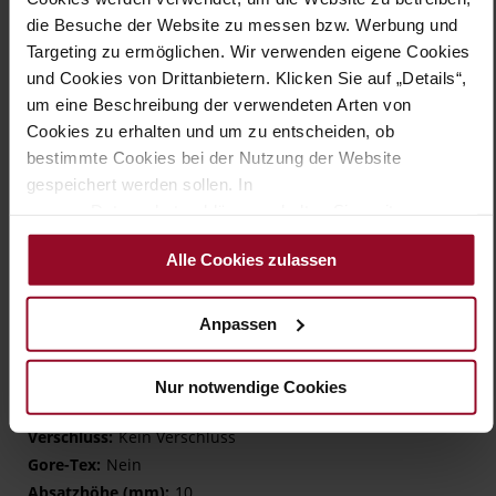
Blickfang sorgt für eine leichte Erhöhung des Fußes. Die
die Besuche der Website zu messen bzw. Werbung und
schmale Ferse gibt dem Fuß einen festen Halt, während sich
Targeting zu ermöglichen. Wir verwenden eigene Cookies
das weiche Lederfutter wunderbar an die Haut anschmiegt.
und Cookies von Drittanbietern. Klicken Sie auf „Details“,
Schlüpfen Sie in den PISA und genießen Sie den Tag – Ihre
um eine Beschreibung der verwendeten Arten von
Schuhe sind so komfortabel, dass Sie sie kaum merken
werden!
Cookies zu erhalten und um zu entscheiden, ob
bestimmte Cookies bei der Nutzung der Website
gespeichert werden sollen. In
Details
unserer Datenschutzerklärung erhalten Sie weitere
Informationen.
Mehr
TPU/TR/EVA-Sohle
Alle Cookies zulassen
Informationen
Lederfutter
G – wide (comfort fit)
Anpassen
Made in Europe, Obermaterial (LEATHER
WORKING GROUP zertifiziert), Futter / Decksohle (LEATHER
WORKING GROUP Gold zertifiziert)
Nur notwendige Cookies
Herausnehmbare Sohle
Kein Verschluss
Nein
10