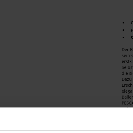
O
F
S
Der B
sein 
erstk
Selbs
die s
Dazu 
Ersch
elega
Balle
PESCA
Anläs
im Bü
Det