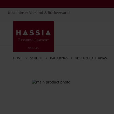
Kostenloser Versand & Rückversand
Direkt
zum
Inhalt
HOME
SCHUHE
BALLERINAS
PESCARA BALLERINAS
Zum
Ende
der
Bildergalerie
springen