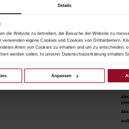
Details
Meh
Soh
Inf
Fut
N
Wei
um die Website zu betreiben, die Besuche der Website zu mes
Nac
r verwenden eigene Cookies und Cookies von Drittanbietern. Klic
ndeten Arten von Cookies zu erhalten und um zu entscheiden, o
ert werden sollen. In unserer Datenschutzerklärung erhalten Si
Fun
ies
Anpassen
A
Ver
Gor
Abs
(m
Abs
Auß