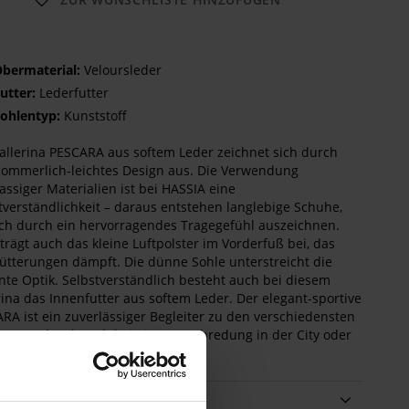
bermaterial:
Veloursleder
utter:
Lederfutter
ohlentyp:
Kunststoff
allerina PESCARA aus softem Leder zeichnet sich durch
sommerlich-leichtes Design aus. Die Verwendung
lassiger Materialien ist bei HASSIA eine
tverständlichkeit – daraus entstehen langlebige Schuhe,
ich durch ein hervorragendes Tragegefühl auszeichnen.
trägt auch das kleine Luftpolster im Vorderfuß bei, das
ütterungen dämpft. Die dünne Sohle unterstreicht die
nte Optik. Selbstverständlich besteht auch bei diesem
rina das Innenfutter aus softem Leder. Der elegant-sportive
RA ist ein zuverlässiger Begleiter zu den verschiedensten
sen und Styles, ob bei einer Verabredung in der City oder
ro.
ails