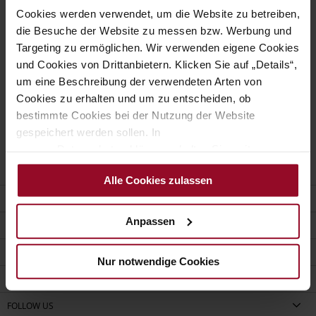
Cookies werden verwendet, um die Website zu betreiben,
die Besuche der Website zu messen bzw. Werbung und
Sollten Sie die Antwort auf Ihre Frage nicht gefunden
Targeting zu ermöglichen. Wir verwenden eigene Cookies
haben, steht Ihnen unser Kundenservice gerne zur
und Cookies von Drittanbietern. Klicken Sie auf „Details“,
Verfügung.
um eine Beschreibung der verwendeten Arten von
Cookies zu erhalten und um zu entscheiden, ob
Kontaktformular
bestimmte Cookies bei der Nutzung der Website
gespeichert werden sollen. In
unserer Datenschutzerklärung erhalten Sie weitere
Informationen.
Alle Cookies zulassen
KUNDENSERVICE
Anpassen
KONTAKT
UNTERNEHMEN
Nur notwendige Cookies
SHOP FINDEN
FOLLOW US